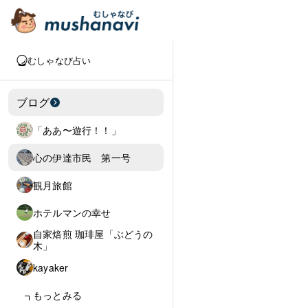
むしゃなび占い
ブログ
「ああ〜遊行！！」
心の伊達市民 第一号
観月旅館
ホテルマンの幸せ
自家焙煎 珈琲屋「ぶどうの
木」
kayaker
もっとみる