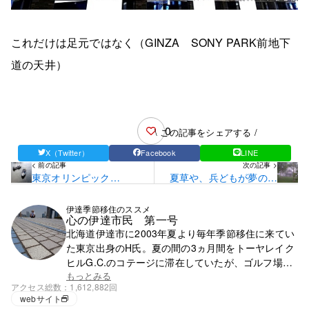
これだけは足元ではなく（GINZA SONY PARK前地下
道の天井）
0
\ この記事をシェアする /
X（Twitter）
Facebook
LINE
< 前の記事
次の記事 >
東京オリンピック
夏草や、兵どもが夢のあ
（２）・・・オリンピッ
と
クモードに入る
伊達季節移住のススメ
心の伊達市民 第一号
北海道伊達市に2003年夏より毎年季節移住に来てい
た東京出身のH氏。夏の間の3ヵ月間をトーヤレイク
ヒルG.C.のコテージに滞在していたが、ゴルフ場の
閉鎖で滞在先を失う。それ以降は行く先が無く、都
もっとみる
アクセス総数
1,612,882回
心で徘徊の毎日。
webサイト