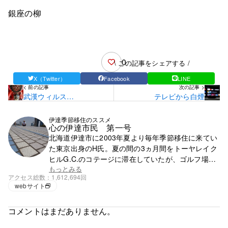
銀座の柳
0
\ この記事をシェアする /
X（Twitter）
Facebook
LINE
< 前の記事
次の記事 >
武漢ウィルス
テレビから白煙
（82）・・・・解除をま
た延長
伊達季節移住のススメ
心の伊達市民 第一号
北海道伊達市に2003年夏より毎年季節移住に来てい
た東京出身のH氏。夏の間の3ヵ月間をトーヤレイク
ヒルG.C.のコテージに滞在していたが、ゴルフ場の
閉鎖で滞在先を失う。それ以降は行く先が無く、都
もっとみる
アクセス総数
1,612,694回
心で徘徊の毎日。
webサイト
コメントはまだありません。