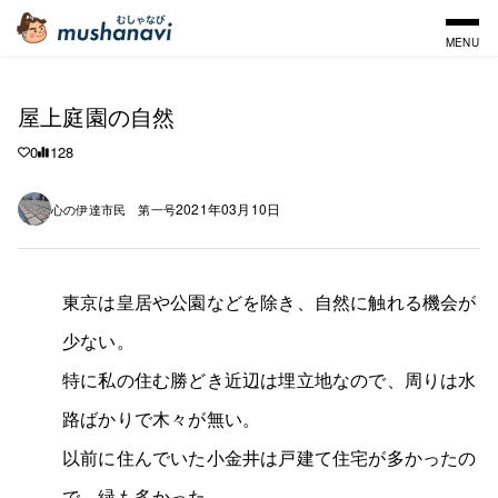
MENU
屋上庭園の自然
0
128
2021年03月10日
心の伊達市民 第一号
東京は皇居や公園などを除き、自然に触れる機会が
少ない。
特に私の住む勝どき近辺は埋立地なので、周りは水
路ばかりで木々が無い。
以前に住んでいた小金井は戸建て住宅が多かったの
で、緑も多かった。