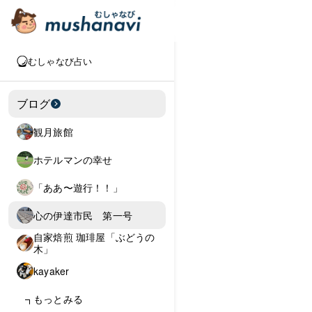
むしゃなび占い
ブログ
観月旅館
ホテルマンの幸せ
「ああ〜遊行！！」
心の伊達市民 第一号
自家焙煎 珈琲屋「ぶどうの
木」
kayaker
もっとみる