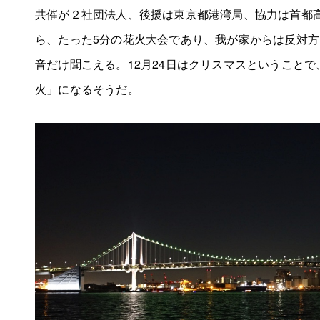
共催が２社団法人、後援は東京都港湾局、協力は首都
ら、たった5分の花火大会であり、我が家からは反対
音だけ聞こえる。12月24日はクリスマスということ
火」になるそうだ。