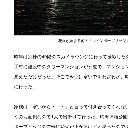
花火が始まる前の「レインボーブリッジ
昨年は別棟の49階のスカイラウンジに行って撮影した
手村に建設中のタワーマンションが邪魔で、マンショ
見えただけだった。そこで今回は寒い中をわざわざ、
に行った。
家族は「寒いから・・・」と言って付き合ってくれな
うのも面倒なので1人で出掛けて行った。晴海埠頭公
ボーブリッジの左端に花火が上がるはずと思ったので