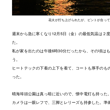
花火が打ち上げられたが、ピントが合って
週末から急に寒くなり12月5日（金）の最低気温は２
た。
私が家を出たのは午後6時30分だったから、その頃は
う。
ヒートテックの下着の上下を着て、コートも厚手のも
った。
晴海埠頭公園は真っ暗に近いので、懐中電灯も持った
カメラは一眼レフで、三脚とレリーズも持参した。準