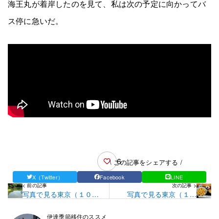
海王丸が着岸したのを見て、私は次の予定に向かってバ
ス停に急いだ。
6
\ この記事をシェアする /
X（Twitter）
Facebook
LINE
< 前の記事
次の記事 >
写真で見る東京（１０
写真で見る東京（１０
６）・・・小石川後楽園
７）・・・京橋区
伊達季節移住のススメ