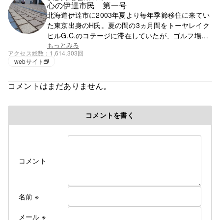
心の伊達市民 第一号
北海道伊達市に2003年夏より毎年季節移住に来てい
た東京出身のH氏。夏の間の3ヵ月間をトーヤレイク
ヒルG.C.のコテージに滞在していたが、ゴルフ場の
閉鎖で滞在先を失う。それ以降は行く先が無く、都
もっとみる
アクセス総数
1,614,303回
心で徘徊の毎日。
webサイト
コメントはまだありません。
コメントを書く
コメント
名前
※
メール
※