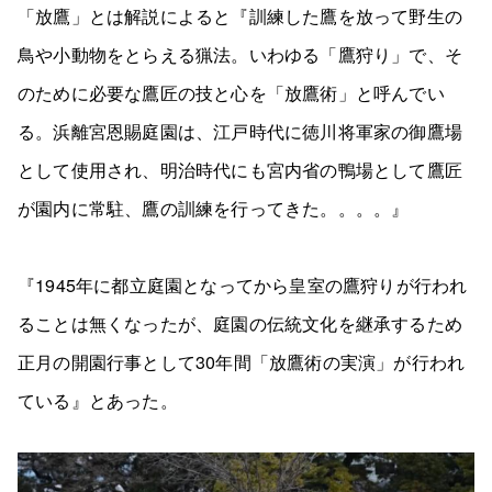
「放鷹」とは解説によると『訓練した鷹を放って野生の
鳥や小動物をとらえる猟法。いわゆる「鷹狩り」で、そ
のために必要な鷹匠の技と心を「放鷹術」と呼んでい
る。浜離宮恩賜庭園は、江戸時代に徳川将軍家の御鷹場
として使用され、明治時代にも宮内省の鴨場として鷹匠
が園内に常駐、鷹の訓練を行ってきた。。。。』
『1945年に都立庭園となってから皇室の鷹狩りが行われ
ることは無くなったが、庭園の伝統文化を継承するため
正月の開園行事として30年間「放鷹術の実演」が行われ
ている』とあった。