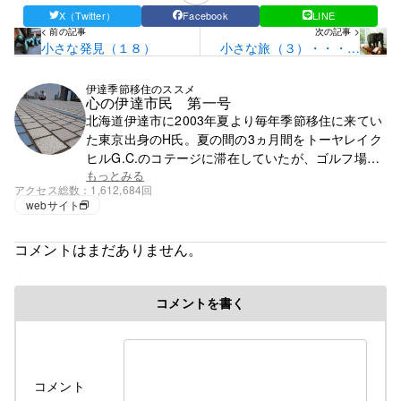
X（Twitter）
Facebook
LINE
< 前の記事
次の記事 >
小さな発見（１８）
小さな旅（３）・・・港
区
伊達季節移住のススメ
心の伊達市民 第一号
北海道伊達市に2003年夏より毎年季節移住に来てい
た東京出身のH氏。夏の間の3ヵ月間をトーヤレイク
ヒルG.C.のコテージに滞在していたが、ゴルフ場の
閉鎖で滞在先を失う。それ以降は行く先が無く、都
もっとみる
アクセス総数
1,612,684回
心で徘徊の毎日。
webサイト
コメントはまだありません。
コメントを書く
コメント