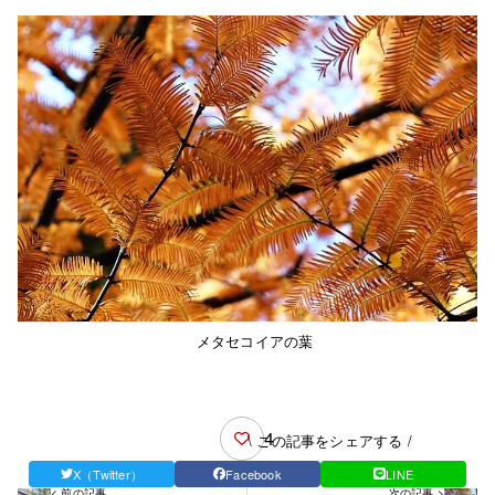
メタセコイアの葉
4
\ この記事をシェアする /
X（Twitter）
Facebook
LINE
< 前の記事
次の記事 >