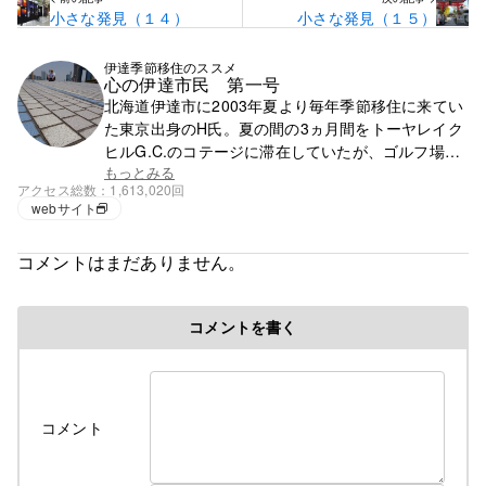
小さな発見（１４）
小さな発見（１５）
伊達季節移住のススメ
心の伊達市民 第一号
北海道伊達市に2003年夏より毎年季節移住に来てい
た東京出身のH氏。夏の間の3ヵ月間をトーヤレイク
ヒルG.C.のコテージに滞在していたが、ゴルフ場の
閉鎖で滞在先を失う。それ以降は行く先が無く、都
もっとみる
アクセス総数
1,613,020回
心で徘徊の毎日。
webサイト
コメントはまだありません。
コメントを書く
コメント