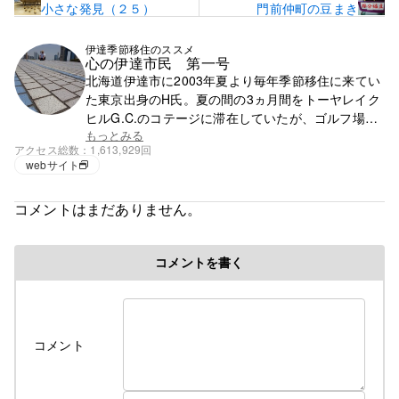
小さな発見（２５）
門前仲町の豆まき
伊達季節移住のススメ
心の伊達市民 第一号
北海道伊達市に2003年夏より毎年季節移住に来てい
た東京出身のH氏。夏の間の3ヵ月間をトーヤレイク
ヒルG.C.のコテージに滞在していたが、ゴルフ場の
閉鎖で滞在先を失う。それ以降は行く先が無く、都
もっとみる
アクセス総数
1,613,929回
心で徘徊の毎日。
webサイト
コメントはまだありません。
コメントを書く
コメント