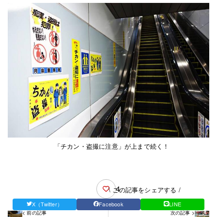
「チカン・盗撮に注意」が上まで続く！
4
\ この記事をシェアする /
X（Twitter）
Facebook
LINE
< 前の記事
次の記事 >