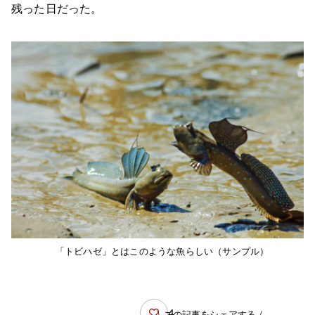
残った日だった。
「トビハゼ」とはこのような魚らしい（サンプル）
4
\ この記事をシェアする /