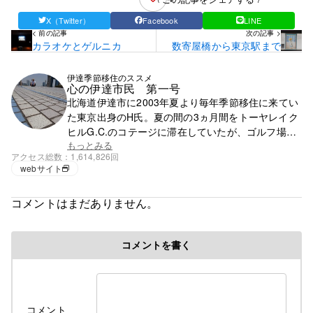
X（Twitter）
Facebook
LINE
< 前の記事
次の記事 >
カラオケとゲルニカ
数寄屋橋から東京駅まで
伊達季節移住のススメ
心の伊達市民 第一号
北海道伊達市に2003年夏より毎年季節移住に来てい
た東京出身のH氏。夏の間の3ヵ月間をトーヤレイク
ヒルG.C.のコテージに滞在していたが、ゴルフ場の
閉鎖で滞在先を失う。それ以降は行く先が無く、都
もっとみる
アクセス総数
1,614,826回
心で徘徊の毎日。
webサイト
コメントはまだありません。
コメントを書く
コメント