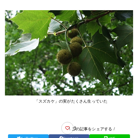
「スズカケ」の実がたくさん生っていた
3
\ この記事をシェアする /
X（Twitter）
Facebook
LINE