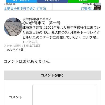
< 前の記事
次の記事 >
土曜日を818円で過ごす方法
灯篭流し
伊達季節移住のススメ
心の伊達市民 第一号
北海道伊達市に2003年夏より毎年季節移住に来てい
た東京出身のH氏。夏の間の3ヵ月間をトーヤレイク
ヒルG.C.のコテージに滞在していたが、ゴルフ場の
閉鎖で滞在先を失う。それ以降は行く先が無く、都
もっとみる
アクセス総数
1,612,752回
心で徘徊の毎日。
webサイト
コメントはまだありません。
コメントを書く
コメント