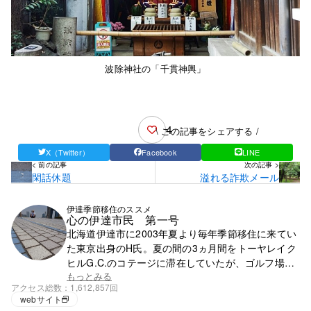
波除神社の「千貫神輿」
4
\ この記事をシェアする /
X（Twitter）
Facebook
LINE
< 前の記事
次の記事 >
閑話休題
溢れる詐欺メール
伊達季節移住のススメ
心の伊達市民 第一号
北海道伊達市に2003年夏より毎年季節移住に来てい
た東京出身のH氏。夏の間の3ヵ月間をトーヤレイク
ヒルG.C.のコテージに滞在していたが、ゴルフ場の
閉鎖で滞在先を失う。それ以降は行く先が無く、都
もっとみる
アクセス総数
1,612,857回
心で徘徊の毎日。
webサイト