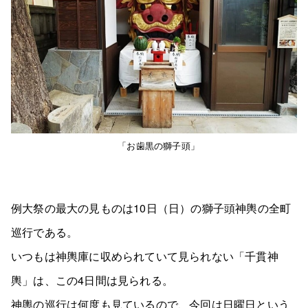
「お歯黒の獅子頭」
例大祭の最大の見ものは10日（日）の獅子頭神輿の全町
巡行である。
いつもは神輿庫に収められていて見られない「千貫神
輿」は、この4日間は見られる。
神輿の巡行は何度も見ているので、今回は日曜日という