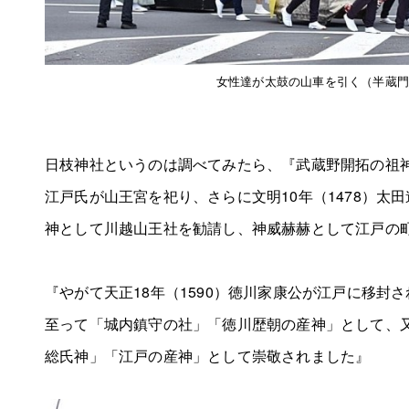
女性達が太鼓の山車を引く（半蔵
日枝神社というのは調べてみたら、『武蔵野開拓の祖
江戸氏が山王宮を祀り、さらに文明10年（1478）太
神として川越山王社を勧請し、神威赫赫として江戸の
『やがて天正18年（1590）徳川家康公が江戸に移封
至って「城内鎮守の社」「徳川歴朝の産神」として、
総氏神」「江戸の産神」として崇敬されました』