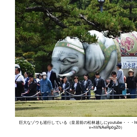
巨大なゾウも巡行している（皇居前の松林越しにyoutube・・・https://w
v=hVNAeRp0gZ0）