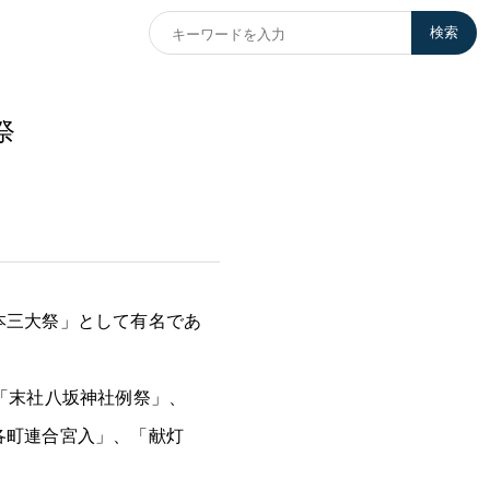
検索
祭
本三大祭」として有名であ
「末社八坂神社例祭」、
各町連合宮入」、「献灯