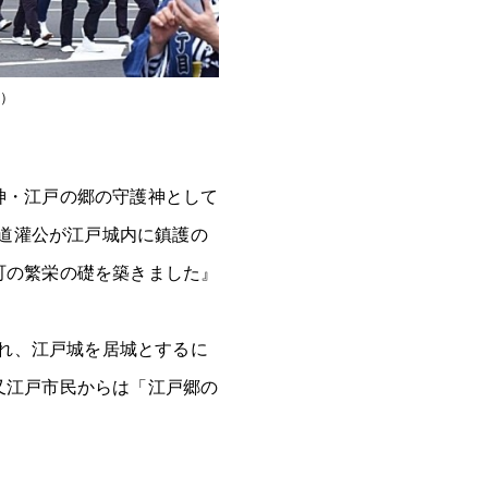
門）
神・江戸の郷の守護神として
田道灌公が江戸城内に鎮護の
町の繁栄の礎を築きました』
され、江戸城を居城とするに
又江戸市民からは「江戸郷の