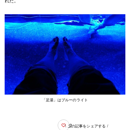
れた。
「足湯」はブルーのライト
2
\ この記事をシェアする /