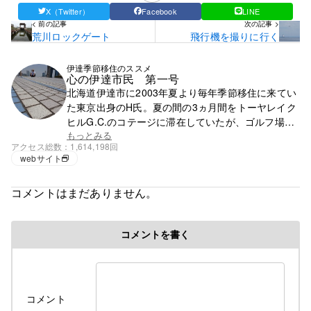
X（Twitter）
Facebook
LINE
< 前の記事
次の記事 >
荒川ロックゲート
飛行機を撮りに行く
伊達季節移住のススメ
心の伊達市民 第一号
北海道伊達市に2003年夏より毎年季節移住に来てい
た東京出身のH氏。夏の間の3ヵ月間をトーヤレイク
ヒルG.C.のコテージに滞在していたが、ゴルフ場の
閉鎖で滞在先を失う。それ以降は行く先が無く、都
もっとみる
アクセス総数
1,614,198回
心で徘徊の毎日。
webサイト
コメントはまだありません。
コメントを書く
コメント