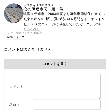
アート」
伊達季節移住のススメ
心の伊達市民 第一号
北海道伊達市に2003年夏より毎年季節移住に来てい
た東京出身のH氏。夏の間の3ヵ月間をトーヤレイク
ヒルG.C.のコテージに滞在していたが、ゴルフ場の
閉鎖で滞在先を失う。それ以降は行く先が無く、都
もっとみる
アクセス総数
1,614,196回
心で徘徊の毎日。
webサイト
コメントはまだありません。
コメントを書く
コメント
名前
※