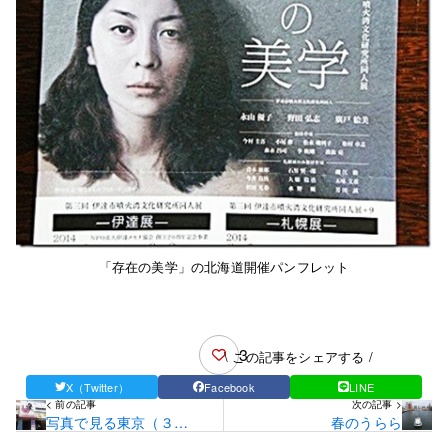
「存在の美学」の北海道開催パンフレット
3
\ この記事をシェアする /
X（Twitter）
Facebook
LINE
< 前の記事
次の記事 >
写真で見る東京（３
春のうらら
3）・・・「原宿と渋谷の