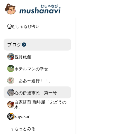
むしゃなび占い
ブログ
観月旅館
ホテルマンの幸せ
「ああ〜遊行！！」
心の伊達市民 第一号
自家焙煎 珈琲屋「ぶどうの
木」
kayaker
もっとみる