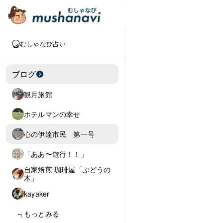
むしゃなび占い
ブログ
観月旅館
ホテルマンの幸せ
心の伊達市民 第一号
「ああ〜遊行！！」
自家焙煎 珈琲屋「ぶどうの
木」
kayaker
もっとみる