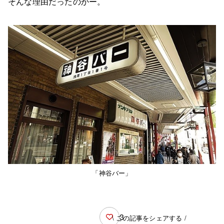
そんな理由だったのかー。
「神谷バー」
3
\ この記事をシェアする /