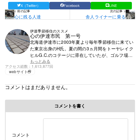
X（Twitter）
Facebook
LINE
< 前の記事
次の記事 >
心に残る人達
舎人ライナーに乗る
伊達季節移住のススメ
心の伊達市民 第一号
北海道伊達市に2003年夏より毎年季節移住に来てい
た東京出身のH氏。夏の間の3ヵ月間をトーヤレイク
ヒルG.C.のコテージに滞在していたが、ゴルフ場の
閉鎖で滞在先を失う。それ以降は行く先が無く、都
もっとみる
アクセス総数
1,613,877回
心で徘徊の毎日。
webサイト
コメントはまだありません。
コメントを書く
コメント