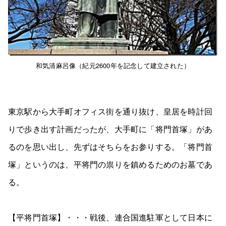
和気清麻呂像（紀元2600年を記念して建立された）
東京駅から大手町オフィス街を通り抜け、皇居を時計回
りで歩き出す計画だったが、大手町に「将門首塚」があ
るのを思い出し、先ずはそちらをお参りする。「将門首
塚」というのは、平将門の祟りを鎮めるためのお墓であ
る。
【平将門首塚】・・・戦後、連合国進駐軍として日本に