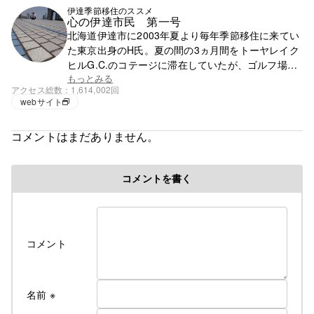
伊達季節移住のススメ
心の伊達市民 第一号
北海道伊達市に2003年夏より毎年季節移住に来てい
た東京出身のH氏。夏の間の3ヵ月間をトーヤレイク
ヒルG.C.のコテージに滞在していたが、ゴルフ場の
閉鎖で滞在先を失う。それ以降は行く先が無く、都
もっとみる
アクセス総数
1,614,002回
心で徘徊の毎日。
webサイト
コメントはまだありません。
コメントを書く
コメント
名前
※