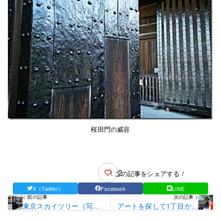
桜田門の威容
2
\ この記事をシェアする /
X（Twitter）
Facebook
LINE
< 前の記事
次の記事 >
東京スカイツリー（写真
アートを探して1丁目から
展と実物）
8丁目