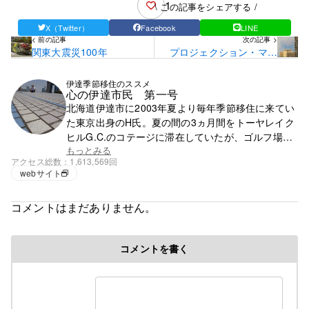
1
\ この記事をシェアする /
X（Twitter）
Facebook
LINE
< 前の記事
次の記事 >
関東大震災100年
プロジェクション・マッ
ピング
伊達季節移住のススメ
心の伊達市民 第一号
北海道伊達市に2003年夏より毎年季節移住に来てい
た東京出身のH氏。夏の間の3ヵ月間をトーヤレイク
ヒルG.C.のコテージに滞在していたが、ゴルフ場の
閉鎖で滞在先を失う。それ以降は行く先が無く、都
もっとみる
アクセス総数
1,613,569回
心で徘徊の毎日。
webサイト
コメントはまだありません。
コメントを書く