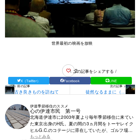
世界最初の映画を放映
2
\ この記事をシェアする /
X（Twitter）
Facebook
LINE
< 前の記事
次の記事 >
古き良きものを訪ねて
徒然なるままに（９
３）・・・ある1日
伊達季節移住のススメ
心の伊達市民 第一号
北海道伊達市に2003年夏より毎年季節移住に来てい
た東京出身のH氏。夏の間の3ヵ月間をトーヤレイク
ヒルG.C.のコテージに滞在していたが、ゴルフ場の
閉鎖で滞在先を失う。それ以降は行く先が無く、都
もっとみる