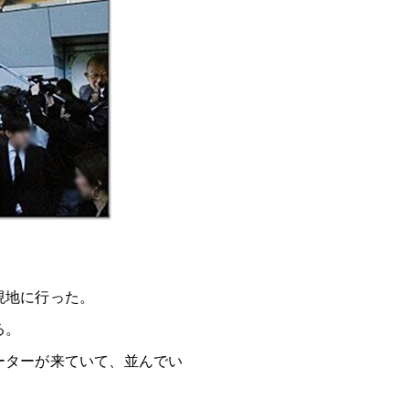
現地に行った。
る。
ーターが来ていて、並んでい