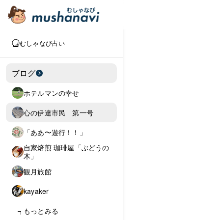
むしゃなび占い
ブログ
ホテルマンの幸せ
心の伊達市民 第一号
「ああ〜遊行！！」
自家焙煎 珈琲屋「ぶどうの
木」
観月旅館
kayaker
もっとみる