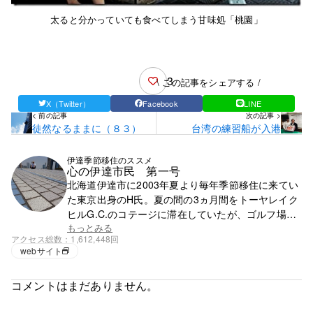
太ると分かっていても食べてしまう甘味処「桃園」
3
\ この記事をシェアする /
X（Twitter）
Facebook
LINE
< 前の記事
次の記事 >
徒然なるままに（８３）
台湾の練習船が入港
伊達季節移住のススメ
心の伊達市民 第一号
北海道伊達市に2003年夏より毎年季節移住に来てい
た東京出身のH氏。夏の間の3ヵ月間をトーヤレイク
ヒルG.C.のコテージに滞在していたが、ゴルフ場の
閉鎖で滞在先を失う。それ以降は行く先が無く、都
もっとみる
アクセス総数
1,612,448回
心で徘徊の毎日。
webサイト
コメントはまだありません。