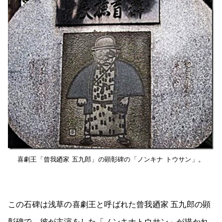
喜劇王「曾我廼家 五九郎」の顕彰碑の「ノンキナ トウサン」。
この石碑は浅草の喜劇王と呼ばれた曾我廼家 五九郎の顕
彰碑で、彼が主演をした「ノンキナトウサン」が描かれ