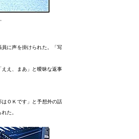
ト。
係員に声を掛けられた。「写
「ええ、まあ」と曖昧な返事
影はＯＫです」と予想外の話
られた。