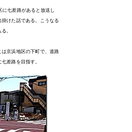
大田区に七差路があると放送し
出掛けた話である。こうなる
入る。
こは京浜地区の下町で、道路
に七差路を目指す。