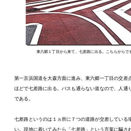
東六郷１丁目から来て、七差路に出る。こちらからで
第一京浜国道を大森方面に進み、東六郷一丁目の交差点
ほどで七差路に出る。バスも通らない道なので、人通
である。
七差路というのは１ヵ所に７つの道路が交差している
い。現地に着いてみたら「七差路」という言葉に騙さ