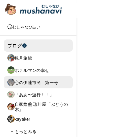
むしゃなび占い
ブログ
観月旅館
ホテルマンの幸せ
心の伊達市民 第一号
「ああ〜遊行！！」
自家焙煎 珈琲屋「ぶどうの
木」
kayaker
もっとみる