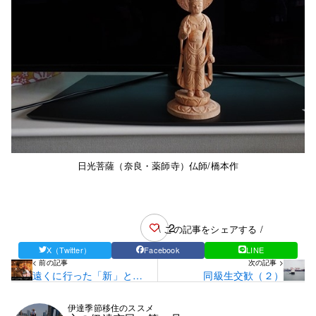
日光菩薩（奈良・薬師寺）仏師/橋本作
2
\ この記事をシェアする /
X（Twitter）
Facebook
LINE
< 前の記事
次の記事 >
遠くに行った「新」とい
同級生交歓（２）
う文字
伊達季節移住のススメ