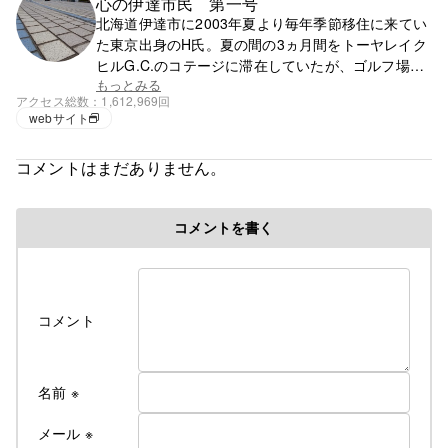
心の伊達市民 第一号
北海道伊達市に2003年夏より毎年季節移住に来てい
た東京出身のH氏。夏の間の3ヵ月間をトーヤレイク
ヒルG.C.のコテージに滞在していたが、ゴルフ場の
閉鎖で滞在先を失う。それ以降は行く先が無く、都
もっとみる
アクセス総数
1,612,969回
心で徘徊の毎日。
webサイト
コメントはまだありません。
コメントを書く
コメント
名前
※
メール
※