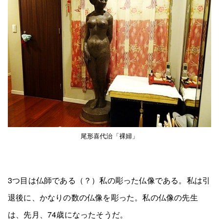
尾形喜代治「裸婦」
3つ目は仏師である（？）私の彫った仏像である。私は引
退後に、かなりの数の仏像を彫った。私の仏像の先生
は、先月、74歳になったそうだ。