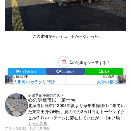
この建物が何か？は、分からなかった。
3
\ この記事をシェアする /
X（Twitter）
Facebook
LINE
< 前の記事
次の記事 >
人形町のカラクリ時計
大雪の都心
伊達季節移住のススメ
心の伊達市民 第一号
北海道伊達市に2003年夏より毎年季節移住に来てい
た東京出身のH氏。夏の間の3ヵ月間をトーヤレイク
ヒルG.C.のコテージに滞在していたが、ゴルフ場の
閉鎖で滞在先を失う。それ以降は行く先が無く、都
もっとみる
アクセス総数
1,614,078回
心で徘徊の毎日。