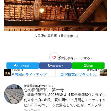
古民家の屋根裏（天井は無い）
0
\ この記事をシェアする /
X（Twitter）
Facebook
LINE
< 前の記事
次の記事 >
八芳園のライトアップ
新宿御苑のプラタナス並
木
伊達季節移住のススメ
心の伊達市民 第一号
北海道伊達市に2003年夏より毎年季節移住に来てい
た東京出身のH氏。夏の間の3ヵ月間をトーヤレイク
ヒルG.C.のコテージに滞在していたが、ゴルフ場の
閉鎖で滞在先を失う。それ以降は行く先が無く、都
もっとみる