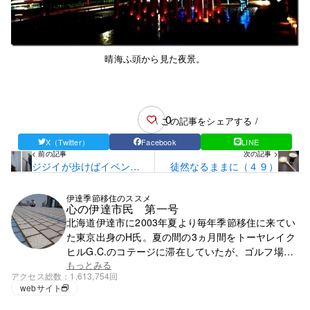
晴海ふ頭から見た夜景。
0
\ この記事をシェアする /
X（Twitter）
Facebook
LINE
< 前の記事
次の記事 >
ジジイが歩けばイベント
徒然なるままに（４９）
に当る
伊達季節移住のススメ
心の伊達市民 第一号
北海道伊達市に2003年夏より毎年季節移住に来てい
た東京出身のH氏。夏の間の3ヵ月間をトーヤレイク
ヒルG.C.のコテージに滞在していたが、ゴルフ場の
閉鎖で滞在先を失う。それ以降は行く先が無く、都
もっとみる
アクセス総数
1,613,754回
心で徘徊の毎日。
webサイト