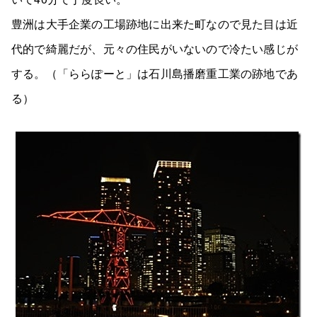
豊洲は大手企業の工場跡地に出来た町なので見た目は近
代的で綺麗だが、元々の住民がいないので冷たい感じが
する。（「ららぽーと」は石川島播磨重工業の跡地であ
る）