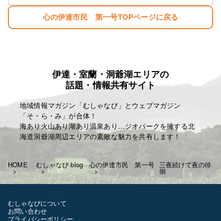
心の伊達市民 第一号TOPページに戻る
伊達・室蘭・洞爺湖エリアの
話題・情報共有サイト
地域情報マガジン「むしゃなび」とウェブマガジン
「そ・ら・み」が合体！
海あり火山あり湖あり温泉あり…ジオパークを擁する北
海道洞爺湖周辺エリアの素敵な魅力を共有します！
HOME
むしゃなび blog
心の伊達市民 第一号
三夜続けて夜の徘
徊
むしゃなびについて
お問い合わせ
プライバシーポリシー