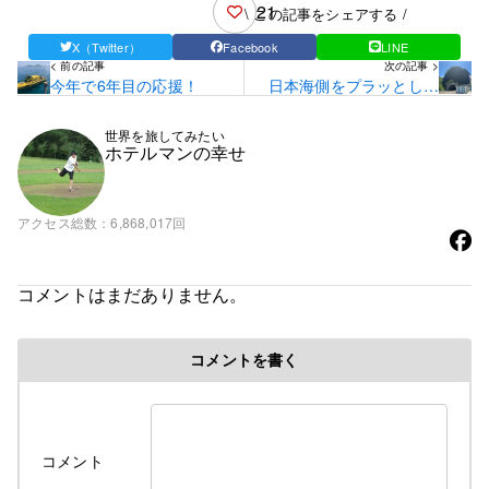
21
\ この記事をシェアする /
X（Twitter）
Facebook
LINE
< 前の記事
次の記事 >
今年で6年目の応援！
日本海側をプラッとした
日
世界を旅してみたい
ホテルマンの幸せ
アクセス総数
6,868,017回
コメントはまだありません。
コメントを書く
コメント