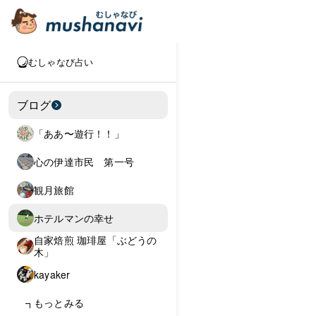
むしゃなび占い
ブログ
「ああ〜遊行！！」
心の伊達市民 第一号
観月旅館
ホテルマンの幸せ
自家焙煎 珈琲屋「ぶどうの
木」
kayaker
もっとみる