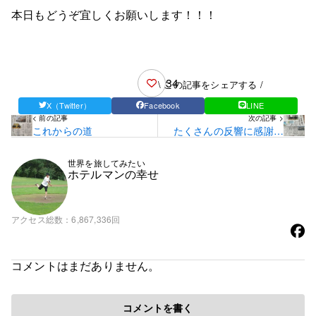
本日もどうぞ宜しくお願いします！！！
34
\ この記事をシェアする /
X（Twitter）
Facebook
LINE
< 前の記事
次の記事 >
これからの道
たくさんの反響に感謝感
激でございます！！
世界を旅してみたい
ホテルマンの幸せ
アクセス総数
6,867,336回
コメントはまだありません。
コメントを書く