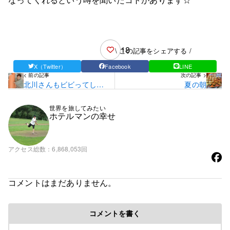
18
\ この記事をシェアする /
X（Twitter）
Facebook
LINE
< 前の記事
次の記事 >
北川さんもビビってしま
夏の朝
った
世界を旅してみたい
ホテルマンの幸せ
アクセス総数
6,868,053回
コメントはまだありません。
コメントを書く