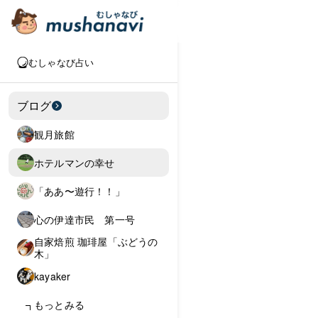
むしゃなび占い
ブログ
観月旅館
ホテルマンの幸せ
「ああ〜遊行！！」
心の伊達市民 第一号
自家焙煎 珈琲屋「ぶどうの
木」
kayaker
もっとみる