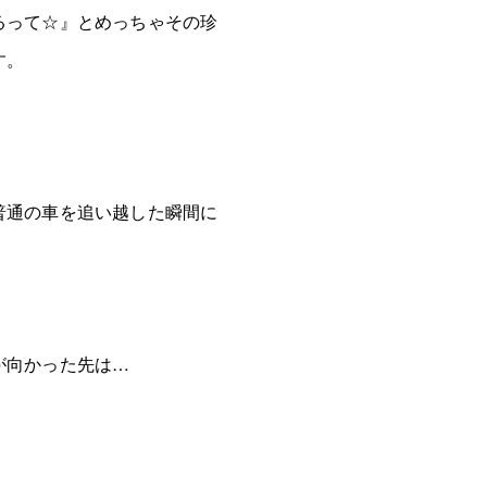
るって☆』とめっちゃその珍
す。
普通の車を追い越した瞬間に
が向かった先は…