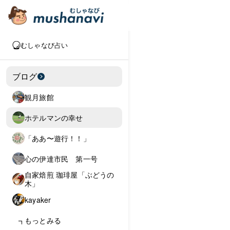
むしゃなび占い
ブログ
観月旅館
ホテルマンの幸せ
「ああ〜遊行！！」
心の伊達市民 第一号
自家焙煎 珈琲屋「ぶどうの
木」
kayaker
もっとみる