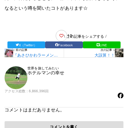
なるという噂を聞いたコトがあります☆
10
\ この記事をシェアする /
X（Twitter）
Facebook
LINE
< 前の記事
次の記事 >
『あさひかわラーメン
大誤算！！
村』に行ってみる
世界を旅してみたい
ホテルマンの幸せ
アクセス総数
6,866,396回
コメントはまだありません。
コメントを書く