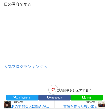
日の写真です☆
人気ブログランキングへ
1
\ この記事をシェアする /
X（Twitter）
Facebook
LINE
< 前の記事
次の記事 >
あの羊的な人に動きがあ
雪像を作った思い出☆