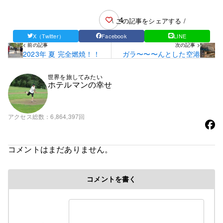
4
\ この記事をシェアする /
X（Twitter）
Facebook
LINE
< 前の記事
次の記事 >
2023年 夏 完全燃焼！！
ガラ〜〜〜んとした空港
世界を旅してみたい
ホテルマンの幸せ
アクセス総数
6,864,397回
コメントはまだありません。
コメントを書く