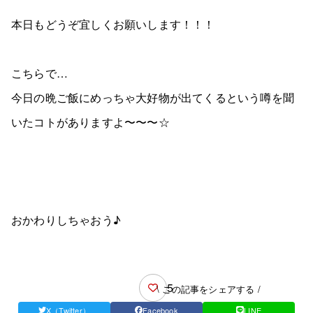
本日もどうぞ宜しくお願いします！！！
こちらで…
今日の晩ご飯にめっちゃ大好物が出てくるという噂を聞
いたコトがありますよ〜〜〜☆
おかわりしちゃおう♪
5
\ この記事をシェアする /
X（Twitter）
Facebook
LINE