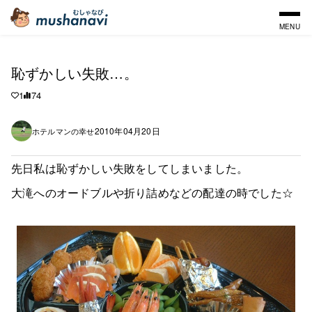
MENU
恥ずかしい失敗…。
1
74
2010年04月20日
ホテルマンの幸せ
先日私は恥ずかしい失敗をしてしまいました。
大滝へのオードブルや折り詰めなどの配達の時でした☆