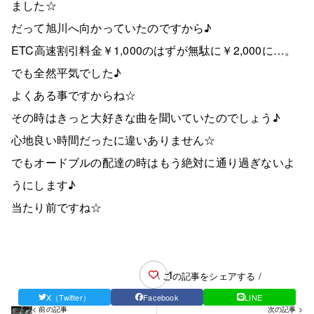
ました☆
だって旭川へ向かっていたのですから♪
ETC高速割引料金￥1,000のはずが無駄に￥2,000に…。
でも全然平気でした♪
よくある事ですからね☆
その時はきっと大好きな曲を聞いていたのでしょう♪
心地良い時間だったに違いありません☆
でもオードブルの配達の時はもう絶対に通り過ぎないよ
うにします♪
当たり前ですね☆
1
\ この記事をシェアする /
X（Twitter）
Facebook
LINE
< 前の記事
次の記事 >