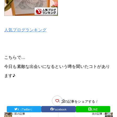
人気ブログランキング
こちらで…
今日も素敵な出会いになるという噂を聞いたコトがあり
ます♪
2
\ この記事をシェアする /
X（Twitter）
Facebook
LINE
< 前の記事
次の記事 >