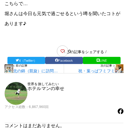
こちらで…
堀さんは今日も元気で過ごせるという噂を聞いたコトが
あります♪
0
\ この記事をシェアする /
X（Twitter）
Facebook
LINE
< 前の記事
次の記事 >
北の錦（凱旋）に訪問す
祝・葉っぱフミフミ
る
世界を旅してみたい
ホテルマンの幸せ
アクセス総数
6,867,960回
コメントはまだありません。