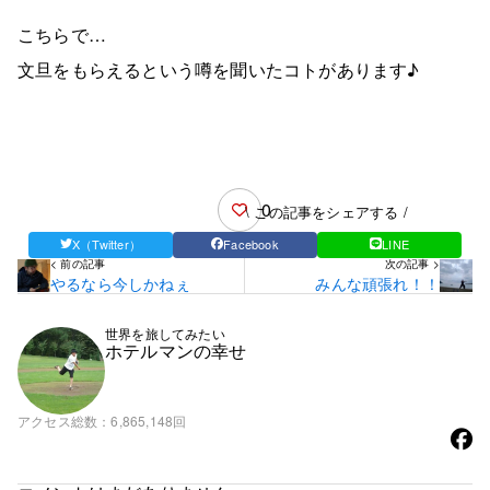
こちらで…
文旦をもらえるという噂を聞いたコトがあります♪
0
\ この記事をシェアする /
X（Twitter）
Facebook
LINE
< 前の記事
次の記事 >
やるなら今しかねぇ
みんな頑張れ！！
世界を旅してみたい
ホテルマンの幸せ
アクセス総数
6,865,148回