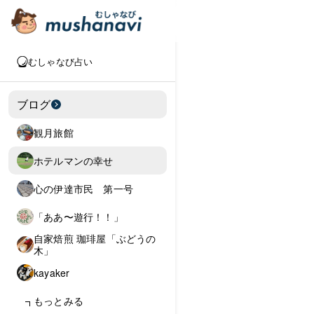
むしゃなび占い
ブログ
観月旅館
ホテルマンの幸せ
心の伊達市民 第一号
「ああ〜遊行！！」
自家焙煎 珈琲屋「ぶどうの
木」
kayaker
もっとみる