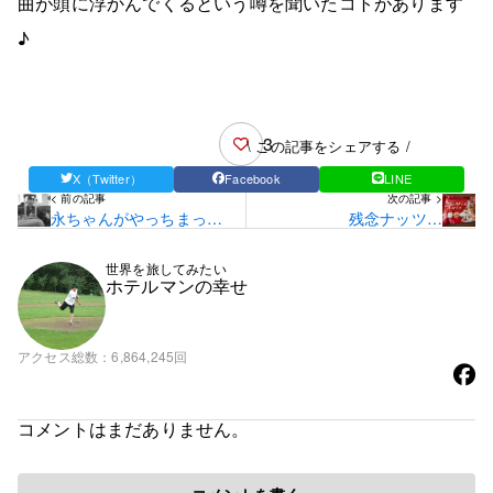
曲が頭に浮かんでくるという噂を聞いたコトがあります
♪
3
\ この記事をシェアする /
X（Twitter）
Facebook
LINE
< 前の記事
次の記事 >
永ちゃんがやっちまった
残念ナッツ…
コト…☆
世界を旅してみたい
ホテルマンの幸せ
アクセス総数
6,864,245回
コメントはまだありません。