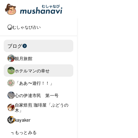
むしゃなび占い
ブログ
観月旅館
ホテルマンの幸せ
「ああ〜遊行！！」
心の伊達市民 第一号
自家焙煎 珈琲屋「ぶどうの
木」
kayaker
もっとみる