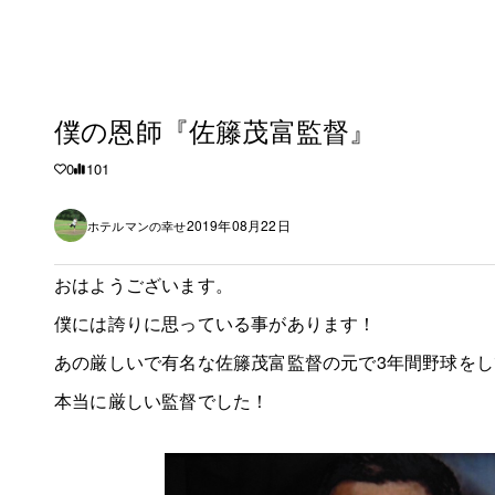
僕の恩師『佐籐茂富監督』
0
101
2019年08月22日
ホテルマンの幸せ
おはようございます。
僕には誇りに思っている事があります！
あの厳しいで有名な佐籐茂富監督の元で3年間野球を
本当に厳しい監督でした！