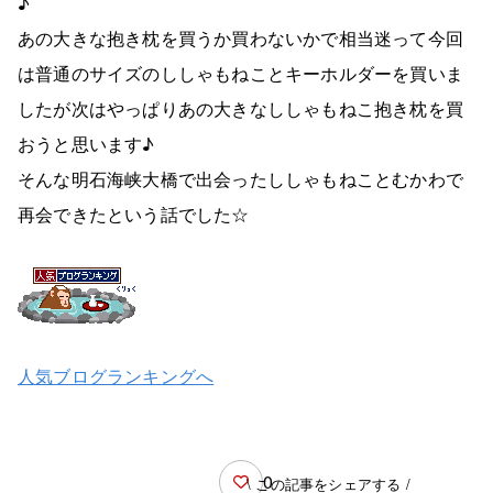
♪
あの大きな抱き枕を買うか買わないかで相当迷って今回
は普通のサイズのししゃもねことキーホルダーを買いま
したが次はやっぱりあの大きなししゃもねこ抱き枕を買
おうと思います♪
そんな明石海峡大橋で出会ったししゃもねことむかわで
再会できたという話でした☆
人気ブログランキングへ
0
\ この記事をシェアする /