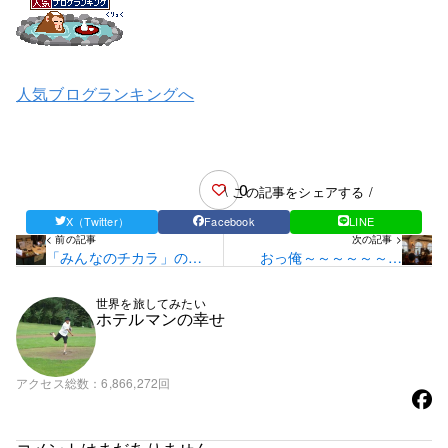
人気ブログランキングへ
0
\ この記事をシェアする /
X（Twitter）
Facebook
LINE
< 前の記事
次の記事 >
「みんなのチカラ」の収
おっ俺～～～～～～～
益金は？！
っ？！な出来事…☆
世界を旅してみたい
ホテルマンの幸せ
アクセス総数
6,866,272回