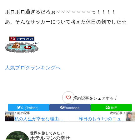
ボロボロ過ぎるだろぉ～～～～～～～っ！！！！
あ、そんなサッカーについて考えた休日の朝でした☆
人気ブログランキングへ
0
\ この記事をシェアする /
X（Twitter）
Facebook
LINE
< 前の記事
次の記事 >
私の人生が幸せな理由…
昨日のもう1つのニュー
☆
ス…☆
世界を旅してみたい
ホテルマンの幸せ