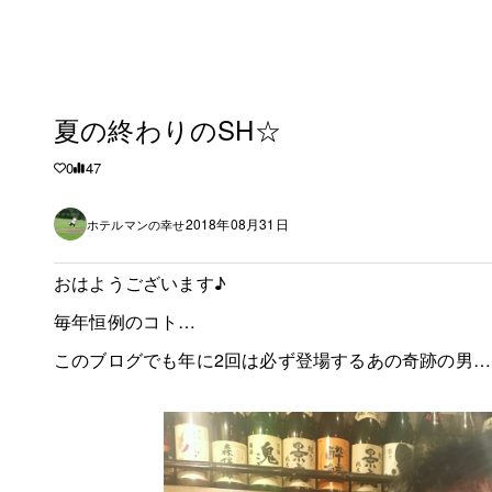
夏の終わりのSH☆
0
47
2018年08月31日
ホテルマンの幸せ
おはようございます♪
毎年恒例のコト…
このブログでも年に2回は必ず登場するあの奇跡の男…