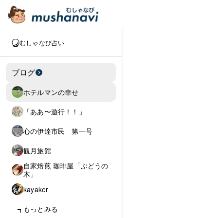
むしゃなび占い
ブログ
ホテルマンの幸せ
「ああ〜遊行！！」
心の伊達市民 第一号
観月旅館
自家焙煎 珈琲屋「ぶどうの
木」
kayaker
もっとみる