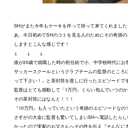
SHがまた今年もケーキを作って持って来てくれました
あ、今日初めてSHのコトを見る人のためにその奇跡の
しますとこんな感じです！
↓ ↓ ↓
彼が20歳で就職した時の初任給で小、中学校時代にお
サッカースクールというクラブチームの監督のところ
って下さい！」と茶封筒を渡しに行ったエピソードで
監督はとても感動して「1万円」くらい包んでいつの
その茶封筒にはなんと！！！
『10万円』も入っていたという奇跡のエピソードなの
さすがの大金に監督も驚いてしまいSHへ電話したらし
かったので実家のお父さんへその件を伝え『そんなに