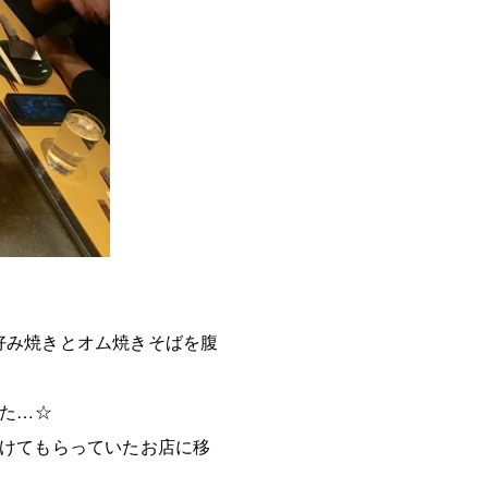
好み焼きとオム焼きそばを腹
した…☆
空けてもらっていたお店に移