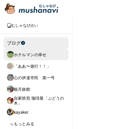
むしゃなび占い
ブログ
ホテルマンの幸せ
「ああ〜遊行！！」
心の伊達市民 第一号
観月旅館
自家焙煎 珈琲屋「ぶどうの
木」
kayaker
もっとみる