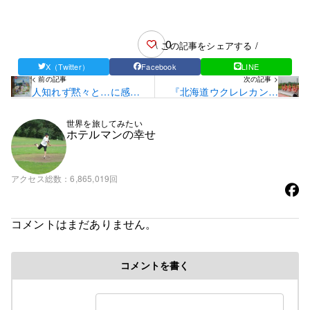
0
\ この記事をシェアする /
X（Twitter）
Facebook
LINE
< 前の記事
次の記事 >
人知れず黙々と…に感
『北海道ウクレレカンタ
謝！！
ービレ2017』本日開催で
す☆
世界を旅してみたい
ホテルマンの幸せ
アクセス総数
6,865,019回
コメントはまだありません。
コメントを書く